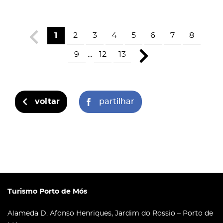
1
2
3
4
5
6
7
8
9
...
12
13
voltar
partilhar
Turismo Porto de Mós
Alameda D. Afonso Henriques, Jardim do Rossio – Porto de