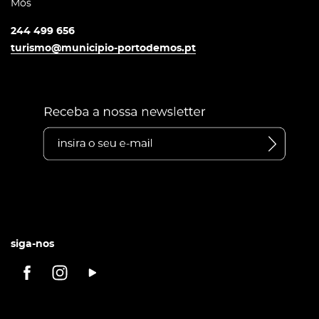
Mós
244 499 656
turismo@municipio-portodemos.pt
siga-nos