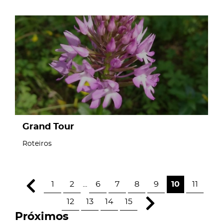
page
Grand Tour
Roteiros
1
2
...
6
7
8
9
10
11
12
13
14
15
Próximos