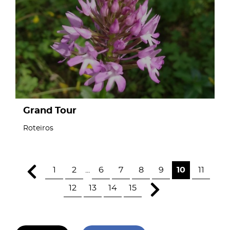
page
Grand Tour
Roteiros
1
2
...
6
7
8
9
10
11
12
13
14
15