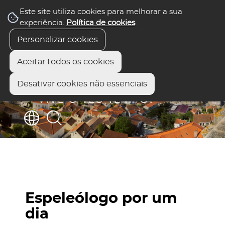
Este site utiliza cookies para melhorar a sua
experiência.
Política de cookies
.
Personalizar cookies
Aceitar todos os cookies
Desativar cookies não essenciais
Espeleólogo por um
dia