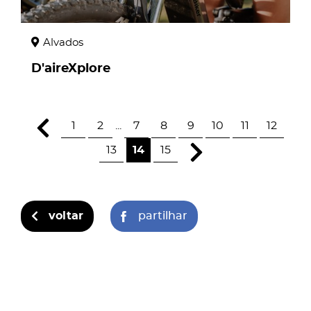
Alvados
D'aireXplore
1
2
...
7
8
9
10
11
12
13
14
15
voltar
partilhar