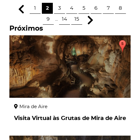
1
2
3
4
5
6
7
8
9
...
14
15
Próximos
page
Mira de Aire
Visita Virtual às Grutas de Mira de Aire
page