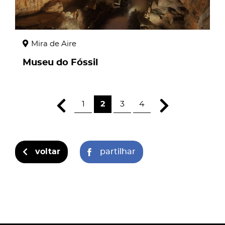
Mira de Aire
Museu do Fóssil
1
2
3
4
voltar
partilhar