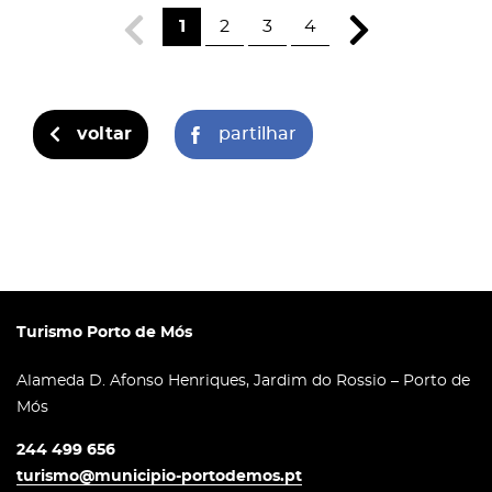
1
2
3
4
voltar
partilhar
Turismo Porto de Mós
Alameda D. Afonso Henriques, Jardim do Rossio – Porto de
Mós
244 499 656
turismo@municipio-portodemos.pt