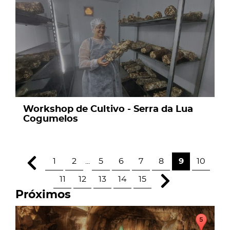
Workshop de Cultivo - Serra da Lua
Cogumelos
1
2
...
5
6
7
8
9
10
11
12
13
14
15
Próximos
page