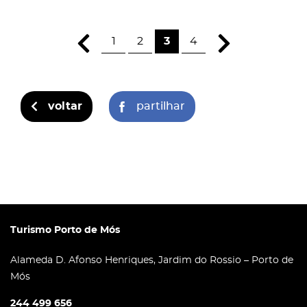
1
2
3
4
voltar
partilhar
Turismo Porto de Mós
Alameda D. Afonso Henriques, Jardim do Rossio – Porto de
Mós
244 499 656