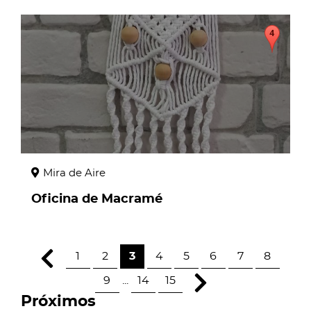
page
Mira de Aire
Oficina de Macramé
1
2
3
4
5
6
7
8
9
...
14
15
Próximos