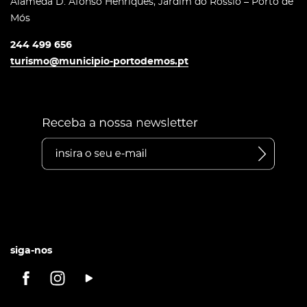
Alameda D. Afonso Henriques, Jardim do Rossio – Porto de
Mós
244 499 656
turismo@municipio-portodemos.pt
siga-nos