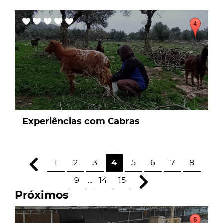
page
Experiências com Cabras
1
2
3
4
5
6
7
8
9
...
14
15
Próximos
page