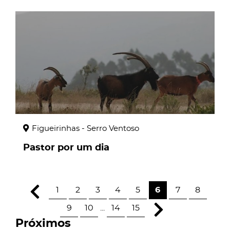
page
Figueirinhas - Serro Ventoso
Pastor por um dia
1
2
3
4
5
6
7
8
9
10
...
14
15
Próximos