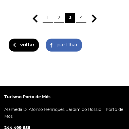
1
2
3
4
voltar
partilhar
Turismo Porto de Mós
Alameda D. Afonso Henriques, Jardim do Rossio – Porto de
Mós
244 499 656