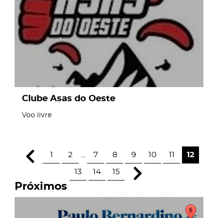
Clube Asas do Oeste
Voo livre
1
2
...
7
8
9
10
11
12
13
14
15
Próximos