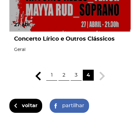
27
abr
Concerto Lírico e Outros Clássicos
Geral
1
2
3
4
voltar
partilhar