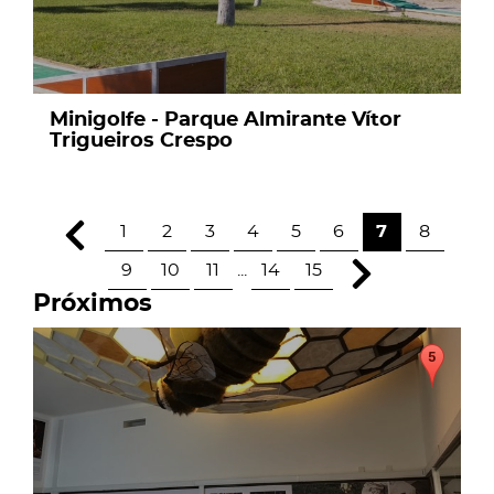
Minigolfe - Parque Almirante Vítor
Trigueiros Crespo
1
2
3
4
5
6
7
8
9
10
11
...
14
15
Próximos
page