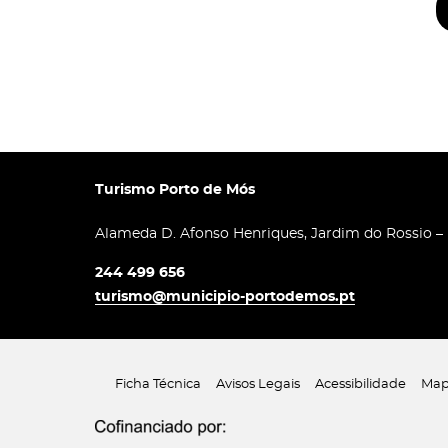
Turismo Porto de Mós
Alameda D. Afonso Henriques, Jardim do Rossio –
244 499 656
turismo@municipio-portodemos.pt
Ficha Técnica
Avisos Legais
Acessibilidade
Map