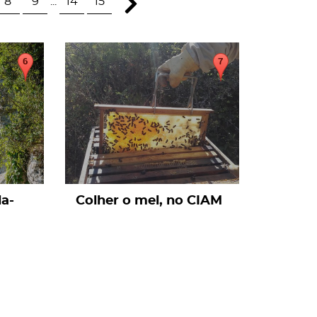
8
9
...
14
15
page
da-
Colher o mel, no CIAM