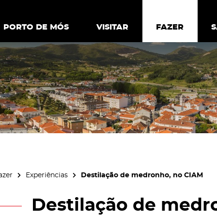
ia.
Política de
Personalizar cookies
Aceitar 
PORTO DE MÓS
PORTO DE MÓS
VISITAR
VISITAR
FAZER
FAZ
azer
Experiências
Destilação de medronho, no CIAM
Destilação de medr