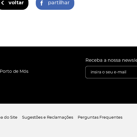
voltar
partilhar
 Porto de Mós
a do Site
Sugestões e Reclamações
Perguntas Frequentes