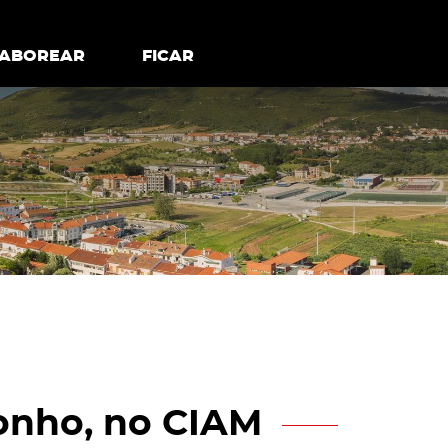
todos os cookies
Desativar cookies não essenciais
ER
SABOREAR
SABOREAR
FICAR
FICAR
onho, no CIAM