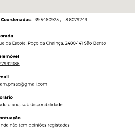
Coordenadas
39.5460925
-8.8079249
orada
ua da Escola, Poço da Chainça, 2480-141 São Bento
elemóvel
27992386
mail
iam.pnsac@gmail.com
orário
odo o ano, sob disponibilidade
ontuação
inda não tem opiniões registadas