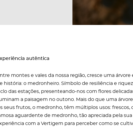
xperiência autêntica
ntre montes e vales da nossa região, cresce uma árvore e
e história: o medronheiro. Símbolo de resiliência e riq
iclo das estações, presenteando-nos com flores delicad
luminam a paisagem no outono. Mais do que uma árvore,
s seus frutos, o medronho, têm múltiplos usos: frescos,
amosa aguardente de medronho, tão apreciada pela sua
xperiência com a Vertigem para perceber como se culti