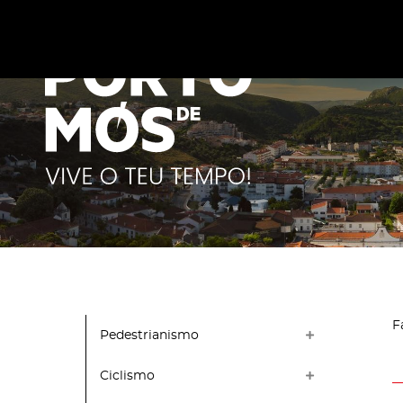
Este site utiliza cookies para melhorar a sua experiênc
cookies
.
F
Pedestrianismo
Ciclismo