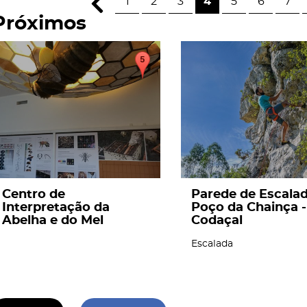
1
2
3
4
5
6
7
Próximos
page
page
Centro de
Parede de Escala
Interpretação da
Poço da Chainça -
Abelha e do Mel
Codaçal
Escalada