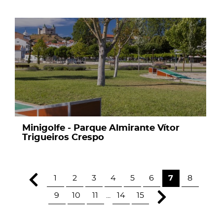
page
Minigolfe - Parque Almirante Vítor
Trigueiros Crespo
1
2
3
4
5
6
7
8
9
10
11
...
14
15