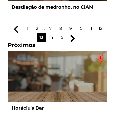
Destilação de medronho, no CIAM
1
2
...
7
8
9
10
11
12
13
14
15
Próximos
page
Horáciu's Bar