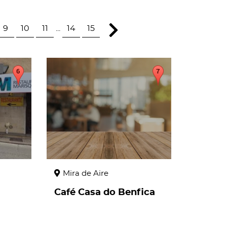
9
10
11
...
14
15
page
Mira de Aire
Café Casa do Benfica