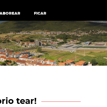
todos os cookies
Desativar cookies não essenciais
ER
SABOREAR
SABOREAR
FICAR
FICAR
rio tear!