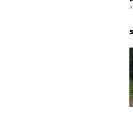
P
A
S