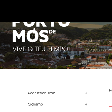
Este site utiliza cookies para melhorar a sua experiênc
cookies
.
F
Pedestrianismo
Ciclismo