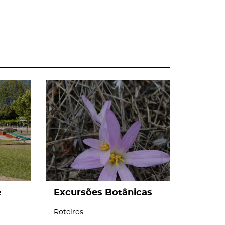
page
e
Excursões Botânicas
Roteiros