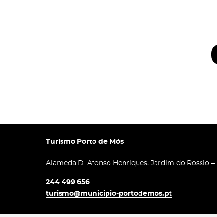
Turismo Porto de Mós
Alameda D. Afonso Henriques, Jardim do Rossio –
244 499 656
turismo@municipio-portodemos.pt