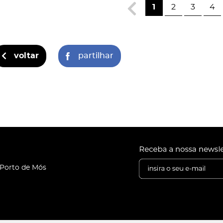
1
2
3
4
voltar
partilhar
 Porto de Mós