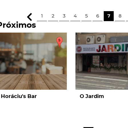
1
2
3
4
5
6
7
8
Próximos
page
page
Horáciu's Bar
O Jardim