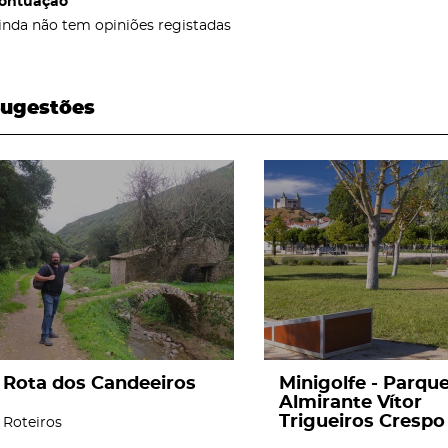
ontuação
inda não tem opiniões registadas
ugestões
page
page
Rota dos Candeeiros
Minigolfe - Parqu
Almirante Vítor
Trigueiros Crespo
Roteiros