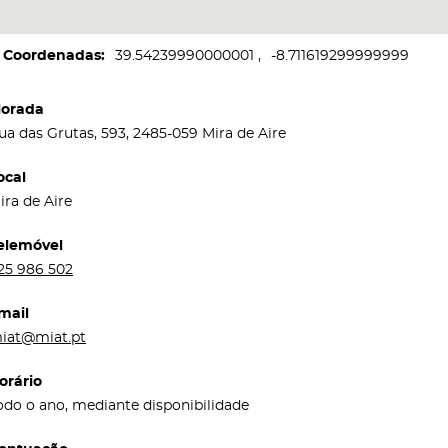
Coordenadas
39.54239990000001
-8.711619299999999
orada
ua das Grutas, 593, 2485-059 Mira de Aire
ocal
ira de Aire
elemóvel
25 986 502
mail
iat@miat.pt
orário
odo o ano, mediante disponibilidade