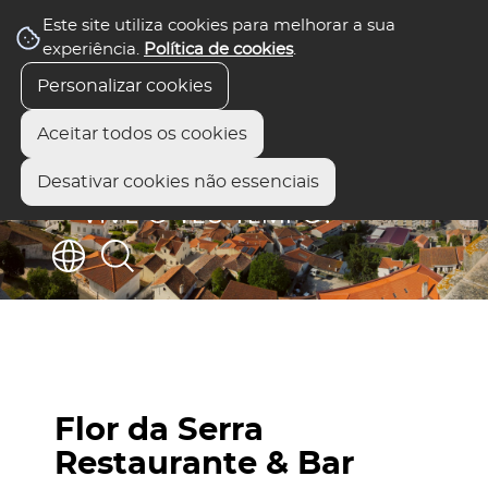
Este site utiliza cookies para melhorar a sua
experiência.
Política de cookies
.
Personalizar cookies
Aceitar todos os cookies
Desativar cookies não essenciais
Flor da Serra
Restaurante & Bar