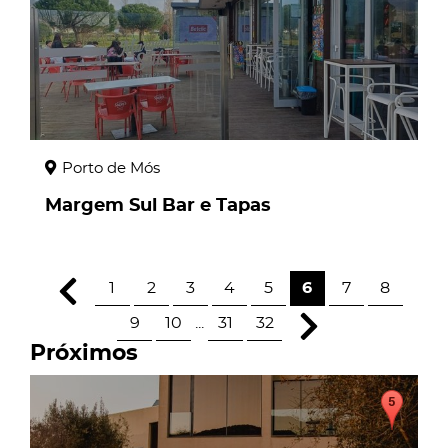
Porto de Mós
Margem Sul Bar e Tapas
1
2
3
4
5
6
7
8
9
10
...
31
32
Próximos
page