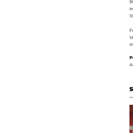
9
I
1
F
V
I
P
A
S