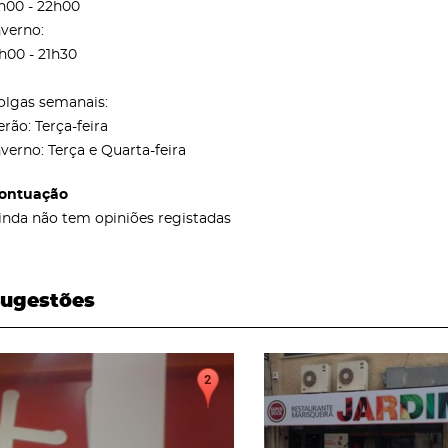
h00 - 22h00
nverno:
1h00 - 21h30
olgas semanais:
erão: Terça-feira
nverno: Terça e Quarta-feira
ontuação
inda não tem opiniões registadas
ugestões
page
page