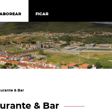
todos os cookies
Desativar cookies não essenciais
ER
SABOREAR
SABOREAR
FICAR
FICAR
aurante & Bar
aurante & Bar