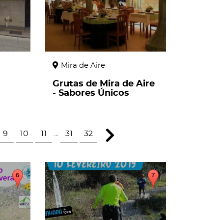
Mira de Aire
Grutas de Mira de Aire
- Sabores Únicos
9
10
11
...
31
32