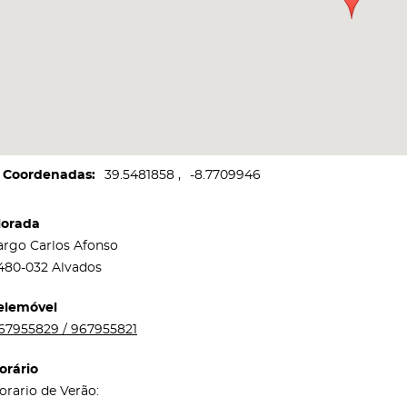
Coordenadas
39.5481858
-8.7709946
orada
argo Carlos Afonso
480-032 Alvados
elemóvel
67955829 / 967955821
orário
orario de Verão: