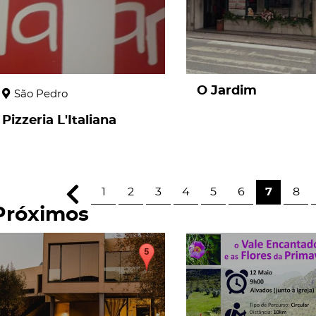
O Jardim
São Pedro
Pizzeria L'Italiana
1
2
3
4
5
6
7
8
Próximos
page