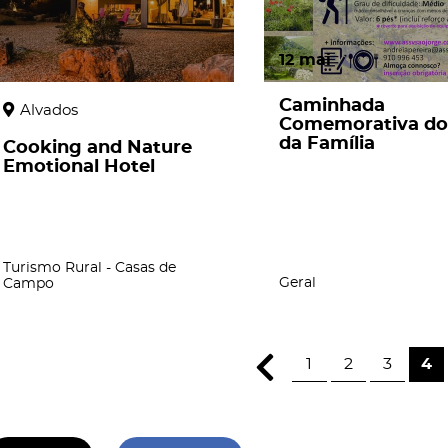
12
mai
Caminhada
Alvados
Comemorativa do
da Família
Cooking and Nature
Emotional Hotel
Turismo Rural - Casas de
Geral
Campo
1
2
3
4