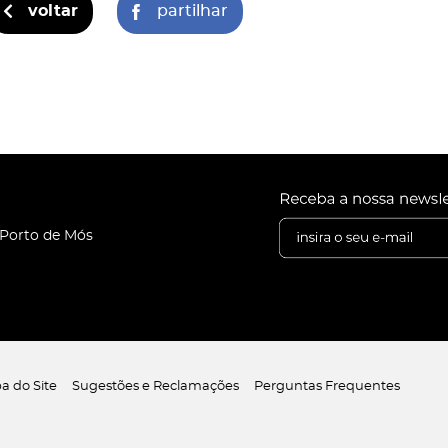
voltar
partilhar
 Porto de Mós
a do Site
Sugestões e Reclamações
Perguntas Frequentes