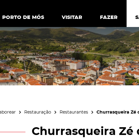
ia.
Política de
Personalizar cookies
Aceitar 
PORTO DE MÓS
PORTO DE MÓS
VISITAR
VISITAR
FAZER
FAZ
aborear
Restauração
Restaurantes
Churrasqueira Zé 
Churrasqueira Zé