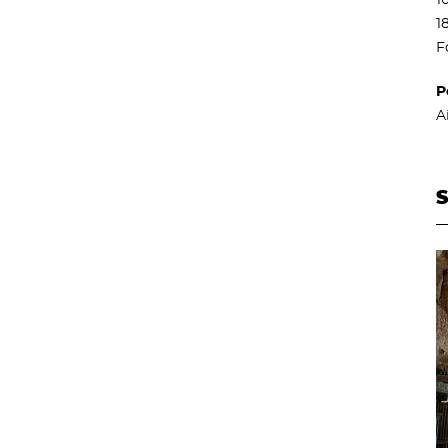
1
F
P
A
S