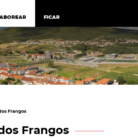
todos os cookies
Desativar cookies não essenciais
ER
SABOREAR
SABOREAR
FICAR
FICAR
dos Frangos
 dos Frangos