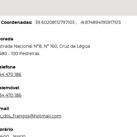
Coordenadas
39.60208112797103
-8.874894195917513
orada
strada Nacional Nº8, Nº 160, Cruz da Légua
480 - 100 Pedreiras
elefone
44 470 186
elemóvel
34 470 186
mail
e_dos_frangos@hotmail.com
orário
0h00 - 16h00