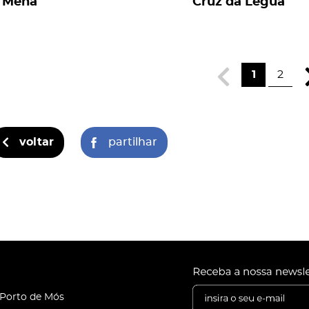
Mena
Cruz da Légua
1
2
voltar
partilhar
 Porto de Mós