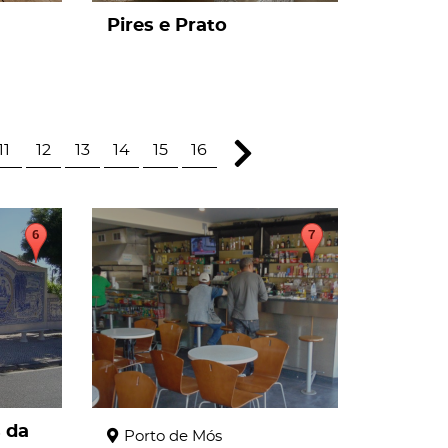
Pires e Prato
11
12
13
14
15
16
page
s da
Porto de Mós