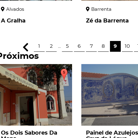
Alvados
Barrenta
A Gralha
Zé da Barrenta
1
2
...
5
6
7
8
9
10
Próximos
page
page
Os Dois Sabores Da
Painel de Azulejo