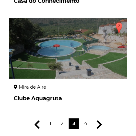
Casa do Conhecimento
page
Mira de Aire
Clube Aquagruta
1
2
3
4