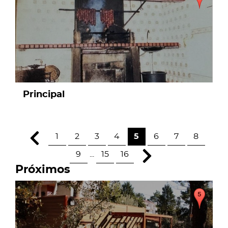
Principal
1
2
3
4
5
6
7
8
9
...
15
16
Próximos
page