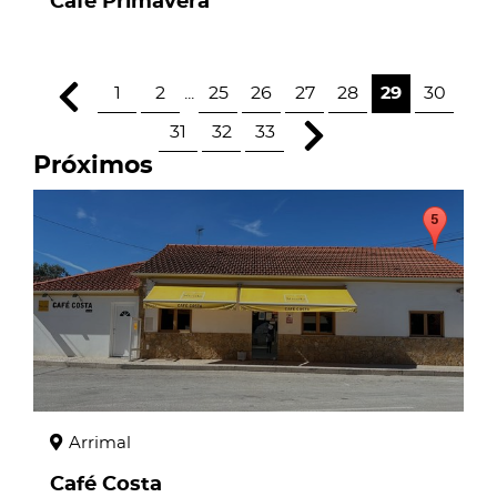
Café Primavera
1
2
...
25
26
27
28
29
30
31
32
33
Próximos
page
Arrimal
Café Costa