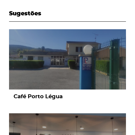
Sugestões
page
Café Porto Légua
page