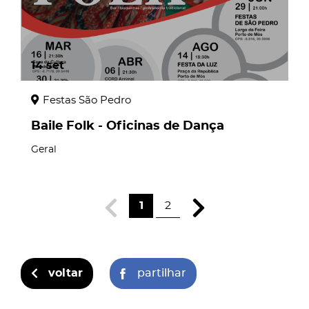
14
set
Festas São Pedro
Baile Folk - Oficinas de Dança
Geral
1
2
voltar
partilhar