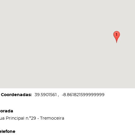
Coordenadas
39.5901561
-8.861821599999999
orada
ua Principal n.º29 - Tremoceira
elefone