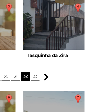
page
Tasquinha da Zira
30
31
32
33
page