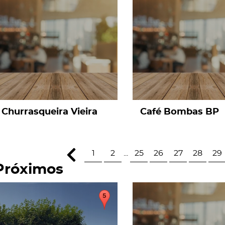
page
page
Churrasqueira Vieira
Café Bombas BP
1
2
...
25
26
27
28
29
Próximos
page
page