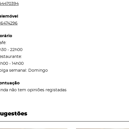
44470394
elemóvel
16474296
orário
afé:
h30 - 22h00
estaurante:
2h00 - 14h00
olga semanal: Domingo
ontuação
inda não tem opiniões registadas
ugestões