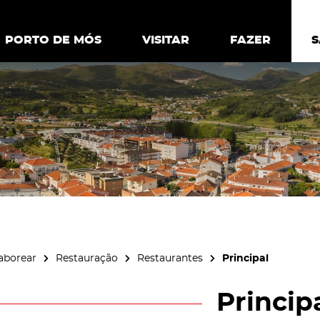
ia.
Política de
Personalizar cookies
Aceitar 
PORTO DE MÓS
PORTO DE MÓS
VISITAR
VISITAR
FAZER
FAZ
aborear
Restauração
Restaurantes
Principal
Princip