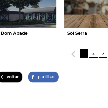
Dom Abade
Sol Serra
1
2
3
voltar
partilhar