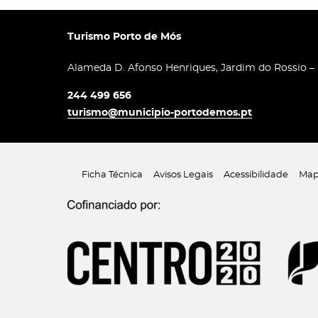
Turismo Porto de Mós
Alameda D. Afonso Henriques, Jardim do Rossio –
244 499 656
turismo@municipio-portodemos.pt
Ficha Técnica
Avisos Legais
Acessibilidade
Map