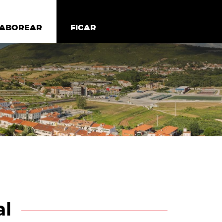
todos os cookies
Desativar cookies não essenciais
ER
SABOREAR
SABOREAR
FICAR
FICAR
al