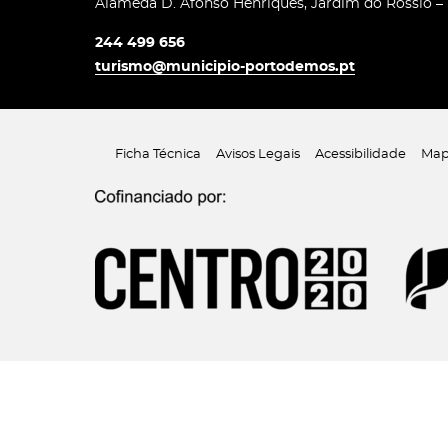
Alameda D. Afonso Henriques, Jardim do Rossio –
244 499 656
turismo@municipio-portodemos.pt
Ficha Técnica
Avisos Legais
Acessibilidade
Map