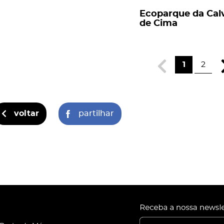
Ecoparque da Cal
de Cima
1
2
voltar
partilhar