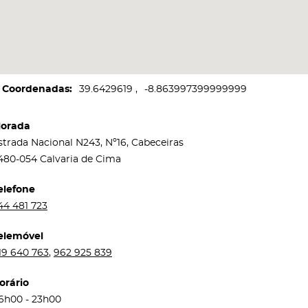
Coordenadas
39.6429619
-8.863997399999999
orada
strada Nacional N243, Nº16, Cabeceiras
480-054 Calvaria de Cima
elefone
44 481 723
elemóvel
19 640 763
,
962 925 839
orário
6h00 - 23h00