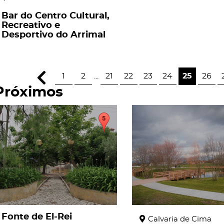
Bar do Centro Cultural,
Recreativo e
Desportivo do Arrimal
1
2
...
21
22
23
24
25
26
Próximos
page
page
Fonte de El-Rei
Calvaria de Cima