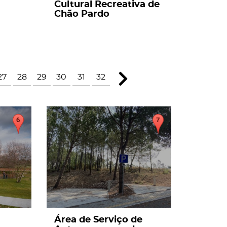
Cultural Recreativa de
Chão Pardo
27
28
29
30
31
32
page
Área de Serviço de