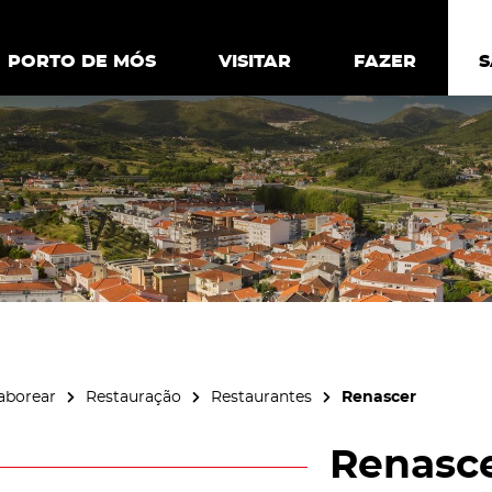
ia.
Política de
Personalizar cookies
Aceitar 
PORTO DE MÓS
PORTO DE MÓS
VISITAR
VISITAR
FAZER
FAZ
aborear
Restauração
Restaurantes
Renascer
Renasc