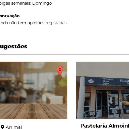
olgas semanais: Domingo
ontuação
inda não tem opiniões registadas
ugestões
page
page
Pastelaria Almoin
Arrimal