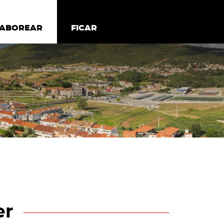
todos os cookies
Desativar cookies não essenciais
ER
SABOREAR
SABOREAR
FICAR
FICAR
er