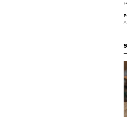
F
P
A
S