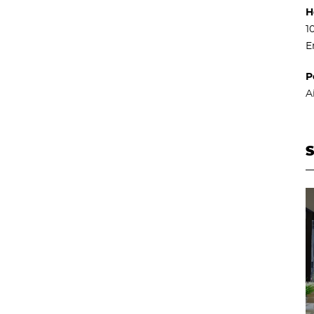
H
1
E
P
A
S