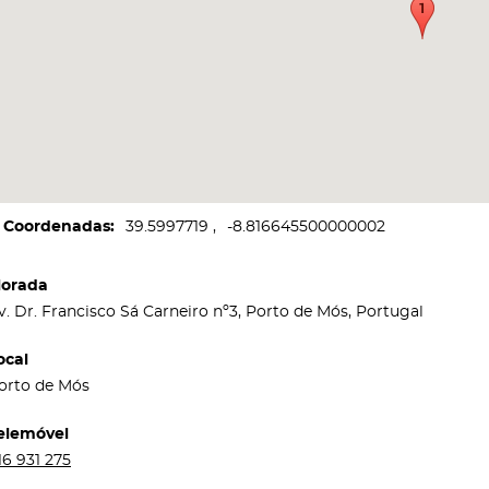
Coordenadas
39.5997719
-8.816645500000002
orada
v. Dr. Francisco Sá Carneiro nº3, Porto de Mós, Portugal
ocal
orto de Mós
elemóvel
16 931 275