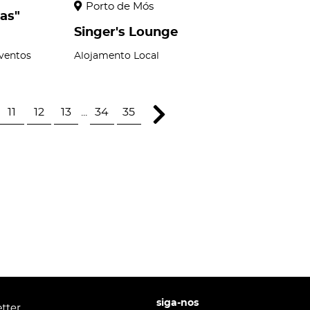
Porto de Mós
as"
Singer's Lounge
Eventos
Alojamento Local
11
12
13
...
34
35
siga-nos