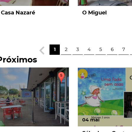
Casa Nazaré
O Miguel
1
2
3
4
5
6
7
Próximos
page
04
mai