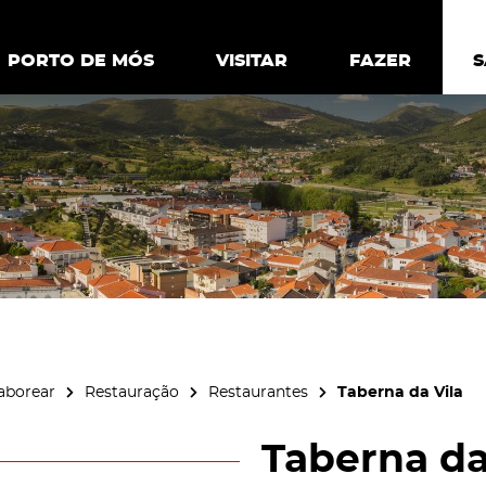
ia.
Política de
Personalizar cookies
Aceitar 
PORTO DE MÓS
PORTO DE MÓS
VISITAR
VISITAR
FAZER
FAZ
aborear
Restauração
Restaurantes
Taberna da Vila
Taberna da