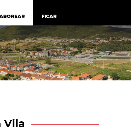
todos os cookies
Desativar cookies não essenciais
ER
SABOREAR
SABOREAR
FICAR
FICAR
 Vila