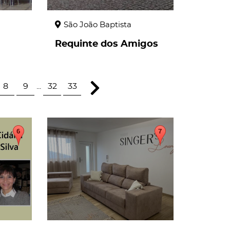
São João Baptista
Requinte dos Amigos
8
9
...
32
33
page