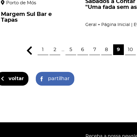
Sábados a Contar
Porto de Mós
"Uma fada sem as
Margem Sul Bar e
Tapas
Geral
Página Inicial | 
1
2
...
5
6
7
8
9
10
voltar
partilhar