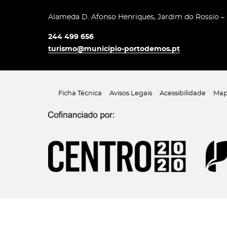
Alameda D. Afonso Henriques, Jardim do Rossio –
244 499 656
turismo@municipio-portodemos.pt
Ficha Técnica
Avisos Legais
Acessibilidade
Map