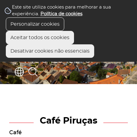
Este site utiliza cookies para melhorar a sua
experiência.
Política de cookies
.
Personalizar cookies
Aceitar todos os cookies
Desativar cookies não essenciais
Café Piruças
Café