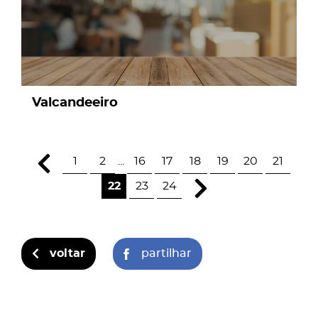
Valcandeeiro
1
2
...
16
17
18
19
20
21
22
23
24
voltar
partilhar