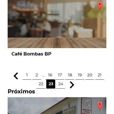
page
Café Bombas BP
1
2
...
16
17
18
19
20
21
22
23
24
Próximos
page