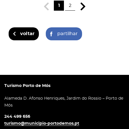
1
2
voltar
partilhar
Turismo Porto de Mós
Alameda D. Afonso Henriques, Jardim do Rossio – Porto de
Mós
244 499 656
turismo@municipio-portodemos.pt