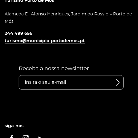
Turismo Porto de Mós
Alameda D. Afonso Henriques, Jardim do Rossio – Porto de
Mós
244 499 656
turismo@municipio-portodemos.pt
siga-nos