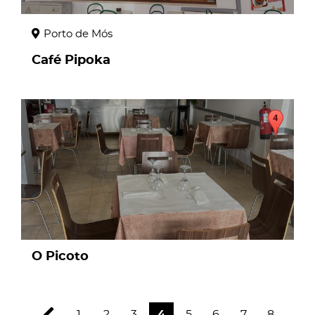
Porto de Mós
Café Pipoka
page
O Picoto
1
2
3
4
5
6
7
8