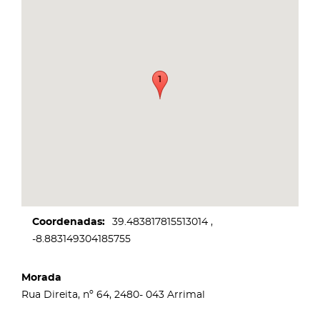
Coordenadas
39.483817815513014
-8.883149304185755
Morada
Rua Direita, nº 64, 2480- 043 Arrimal