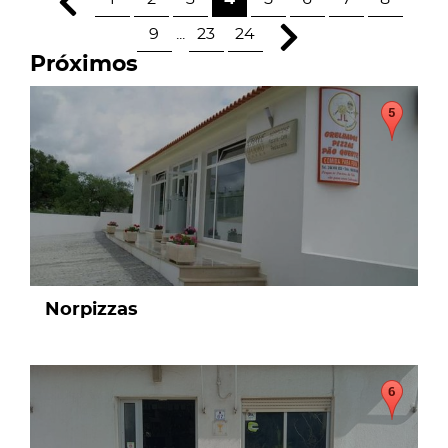
9
...
23
24
Próximos
page
Norpizzas
page