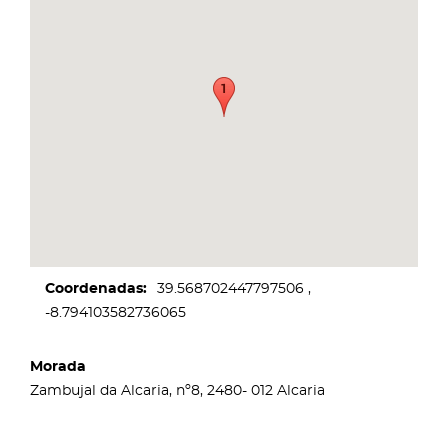
Coordenadas
39.568702447797506
-8.794103582736065
Morada
Zambujal da Alcaria, nº8, 2480- 012 Alcaria