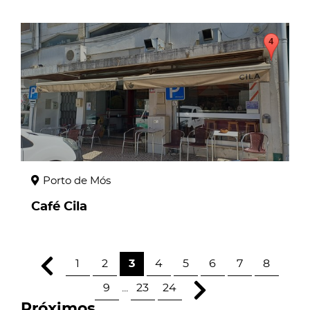
page
Porto de Mós
Café Cila
1
2
3
4
5
6
7
8
9
...
23
24
Próximos