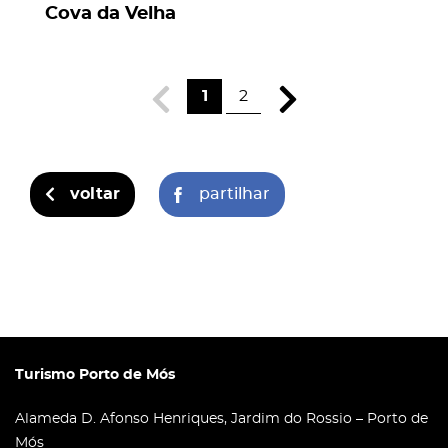
Cova da Velha
1
2
voltar
partilhar
Turismo Porto de Mós
Alameda D. Afonso Henriques, Jardim do Rossio – Porto de
Mós