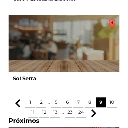
page
Sol Serra
1
2
...
5
6
7
8
9
10
11
12
13
...
23
24
Próximos