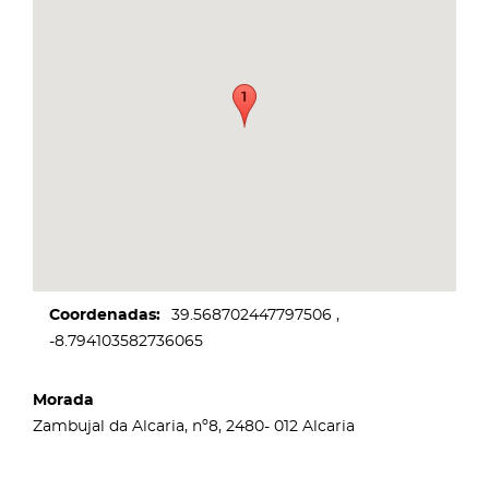
Coordenadas
39.568702447797506
-8.794103582736065
Morada
Zambujal da Alcaria, nº8, 2480- 012 Alcaria