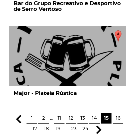
Bar do Grupo Recreativo e Desportivo
de Serro Ventoso
page
Major - Plateia Rústica
1
2
...
11
12
13
14
15
16
17
18
19
...
23
24