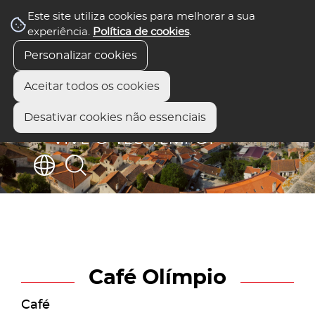
Este site utiliza cookies para melhorar a sua
experiência.
Política de cookies
.
Personalizar cookies
Aceitar todos os cookies
Desativar cookies não essenciais
Café Olímpio
Café