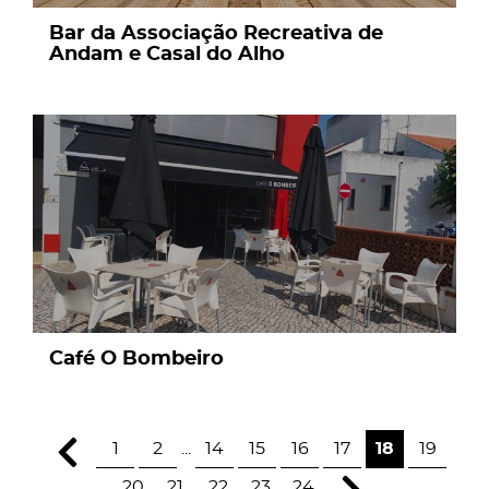
Bar da Associação Recreativa de
Andam e Casal do Alho
page
Café O Bombeiro
1
2
...
14
15
16
17
18
19
20
21
22
23
24