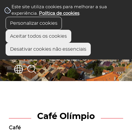
Este site utiliza cookies para melhorar a sua
experiência.
Política de cookies
.
Personalizar cookies
Aceitar todos os cookies
Desativar cookies não essenciais
Café Olímpio
Café