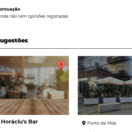
ontuação
inda não tem opiniões registadas
ugestões
page
page
Horáciu's Bar
Porto de Mós