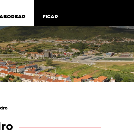
todos os cookies
Desativar cookies não essenciais
ER
SABOREAR
SABOREAR
FICAR
FICAR
edro
dro