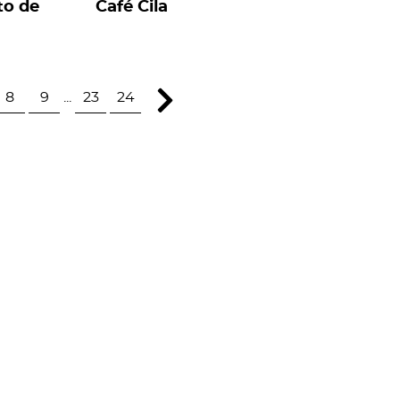
to de
Café Cila
8
9
...
23
24