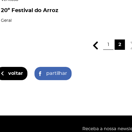
20º Festival do Arroz
Geral
1
2
voltar
partilhar