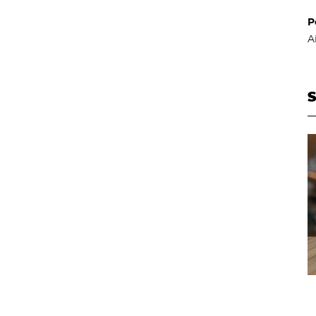
P
A
S