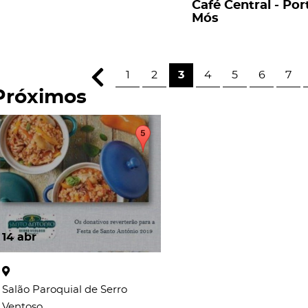
Café Central - Por
Mós
1
2
3
4
5
6
7
Próximos
14
abr
Salão Paroquial de Serro
Ventoso