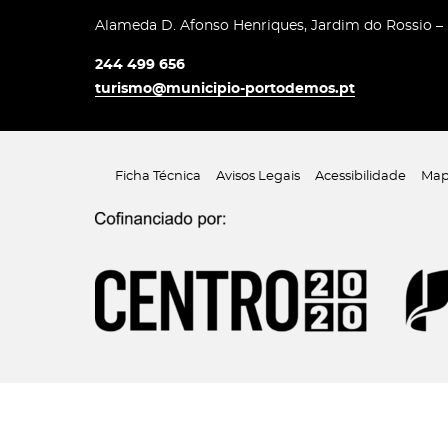
Alameda D. Afonso Henriques, Jardim do Rossio –
244 499 656
turismo@municipio-portodemos.pt
Ficha Técnica
Avisos Legais
Acessibilidade
Map