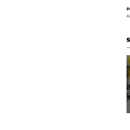
P
A
S