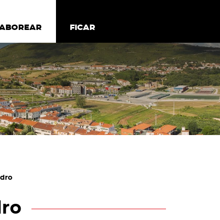
todos os cookies
Desativar cookies não essenciais
ER
SABOREAR
SABOREAR
FICAR
FICAR
edro
dro