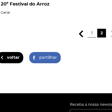
20º Festival do Arroz
Geral
1
2
voltar
partilhar