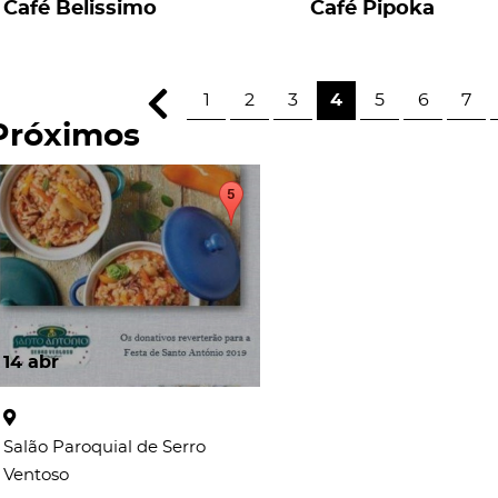
Café Belissimo
Café Pipoka
1
2
3
4
5
6
7
Próximos
14
abr
Salão Paroquial de Serro
Ventoso