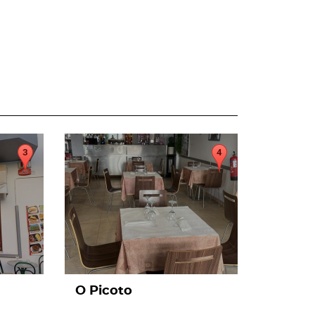
page
O Picoto