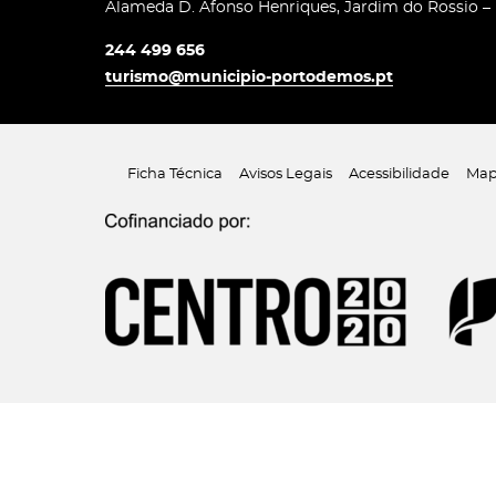
Alameda D. Afonso Henriques, Jardim do Rossio –
244 499 656
turismo@municipio-portodemos.pt
Ficha Técnica
Avisos Legais
Acessibilidade
Map