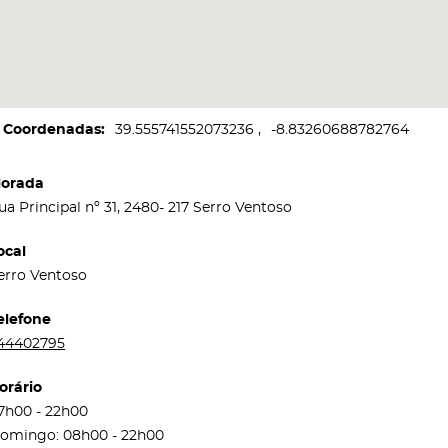
Coordenadas
39.555741552073236
-8.83260688782764
orada
ua Principal nº 31, 2480- 217 Serro Ventoso
ocal
erro Ventoso
elefone
44402795
orário
7h00 - 22h00
omingo: 08h00 - 22h00