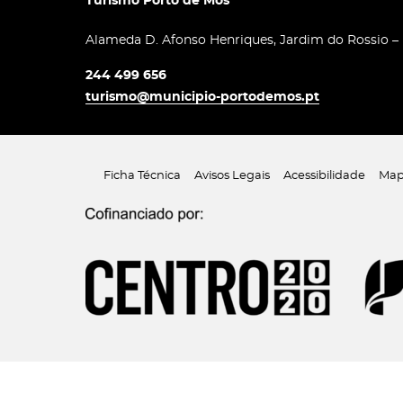
Turismo Porto de Mós
Alameda D. Afonso Henriques, Jardim do Rossio –
244 499 656
turismo@municipio-portodemos.pt
Ficha Técnica
Avisos Legais
Acessibilidade
Map