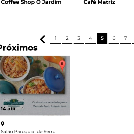
Coffee Shop O Jardim
Café Matriz
1
2
3
4
5
6
7
Próximos
14
abr
Salão Paroquial de Serro