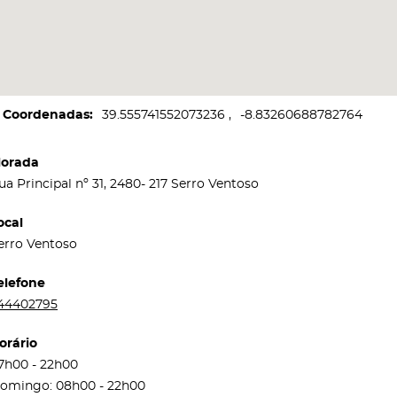
Coordenadas
39.555741552073236
-8.83260688782764
orada
ua Principal nº 31, 2480- 217 Serro Ventoso
ocal
erro Ventoso
elefone
44402795
orário
7h00 - 22h00
omingo: 08h00 - 22h00