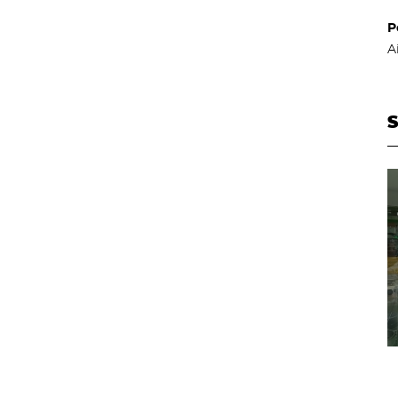
P
A
S