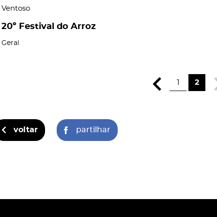
Ventoso
20º Festival do Arroz
Geral
1
2
voltar
partilhar