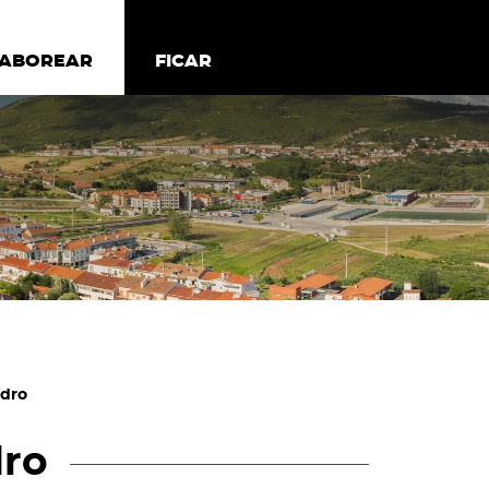
todos os cookies
Desativar cookies não essenciais
ER
SABOREAR
SABOREAR
FICAR
FICAR
edro
dro