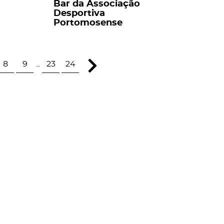
Bar da Associação
Desportiva
Portomosense
8
9
...
23
24