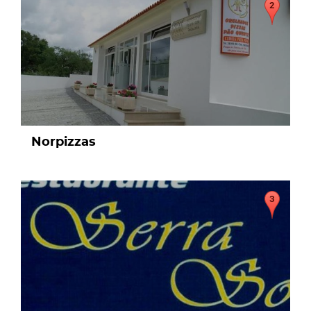
Norpizzas
page