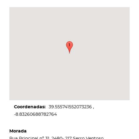
Coordenadas
39.555741552073236
-8.83260688782764
Morada
Rua Principal nº 31, 2480- 217 Serro Ventoso