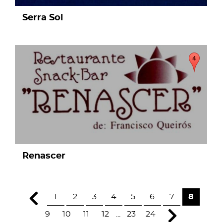
Serra Sol
page
Renascer
1
2
3
4
5
6
7
8
9
10
11
12
...
23
24