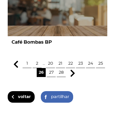
Café Bombas BP
1
2
...
20
21
22
23
24
25
26
27
28
voltar
partilhar