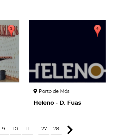
page
Porto de Mós
Heleno - D. Fuas
9
10
11
...
27
28