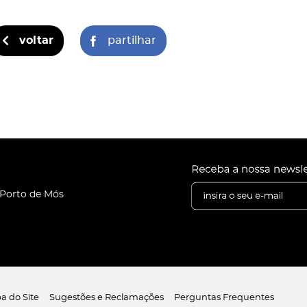
voltar
partilhar
 Porto de Mós
a do Site
Sugestões e Reclamações
Perguntas Frequentes