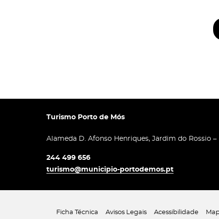
Turismo Porto de Mós
Alameda D. Afonso Henriques, Jardim do Rossio –
244 499 656
turismo@municipio-portodemos.pt
Ficha Técnica
Avisos Legais
Acessibilidade
Map