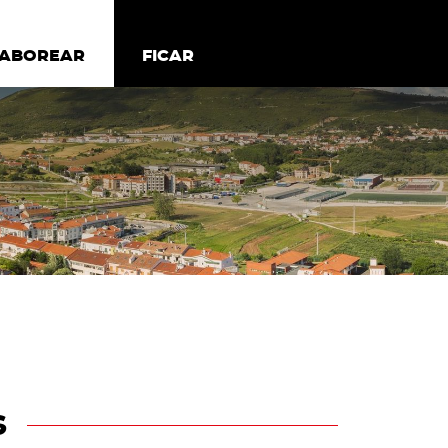
todos os cookies
Desativar cookies não essenciais
ER
SABOREAR
SABOREAR
FICAR
FICAR
s