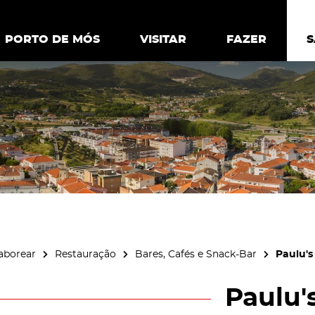
ia.
Política de
Personalizar cookies
Aceitar 
PORTO DE MÓS
PORTO DE MÓS
VISITAR
VISITAR
FAZER
FAZ
aborear
Restauração
Bares, Cafés e Snack-Bar
Paulu's
Paulu'