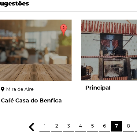
ugestões
page
page
Principal
Mira de Aire
Café Casa do Benfica
1
2
3
4
5
6
7
8