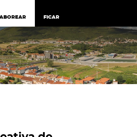
todos os cookies
Desativar cookies não essenciais
ER
SABOREAR
SABOREAR
FICAR
FICAR