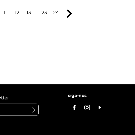
11
12
13
...
23
24
siga-nos