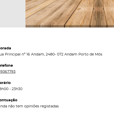
orada
ua Principal nº 16 Andam, 2480- 072 Andam Porto de Mós
elefone
19367793
orário
8h00 - 23h30
ontuação
inda não tem opiniões registadas