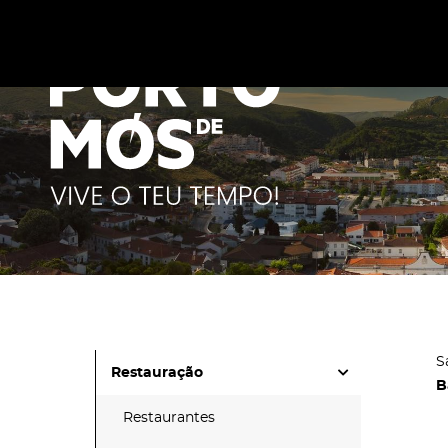
Este site utiliza cookies para melhorar a sua experiênc
cookies
.
S
Restauração
B
Restaurantes