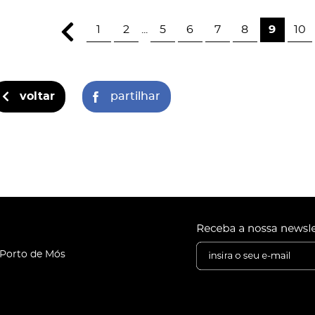
1
2
...
5
6
7
8
9
10
voltar
partilhar
 Porto de Mós