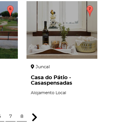
page
Juncal
Casa do Pátio -
Casaspensadas
Alojamento Local
6
7
8