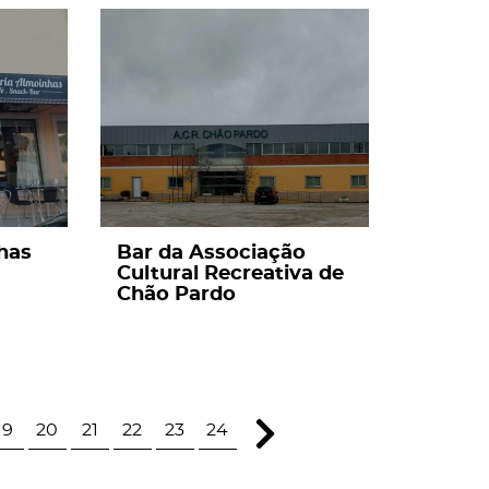
page
has
Bar da Associação
Cultural Recreativa de
Chão Pardo
19
20
21
22
23
24