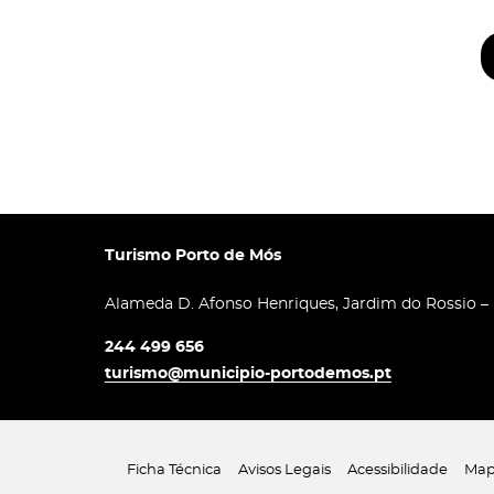
Turismo Porto de Mós
Alameda D. Afonso Henriques, Jardim do Rossio –
244 499 656
turismo@municipio-portodemos.pt
Ficha Técnica
Avisos Legais
Acessibilidade
Map