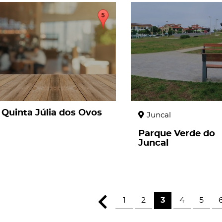
page
page
Quinta Júlia dos Ovos
Juncal
Parque Verde do
Juncal
1
2
3
4
5