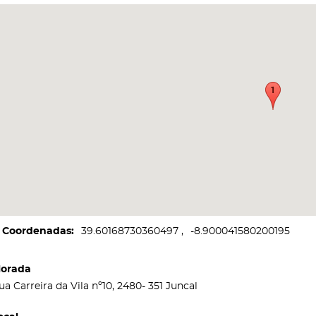
Coordenadas
39.60168730360497
-8.900041580200195
orada
ua Carreira da Vila nº10, 2480- 351 Juncal