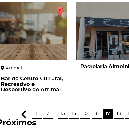
page
page
Pastelaria Almoin
Arrimal
Bar do Centro Cultural,
Recreativo e
Desportivo do Arrimal
1
2
...
13
14
15
16
17
18
Próximos