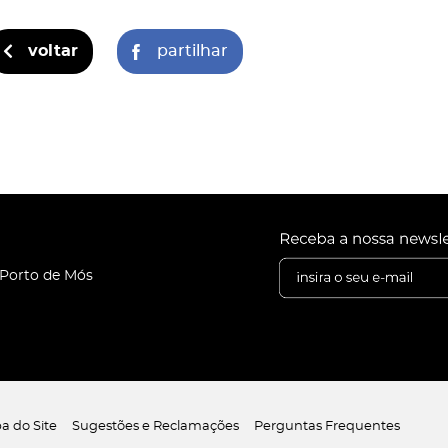
voltar
partilhar
 Porto de Mós
a do Site
Sugestões e Reclamações
Perguntas Frequentes