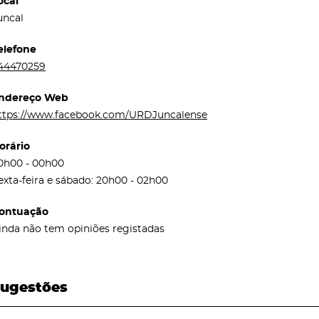
ocal
uncal
elefone
44470259
ndereço Web
ttps://www.facebook.com/URDJuncalense
orário
0h00 - 00h00
exta-feira e sábado: 20h00 - 02h00
ontuação
inda não tem opiniões registadas
ugestões