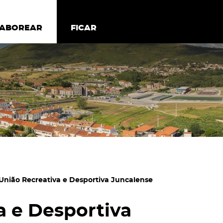
todos os cookies
Desativar cookies não essenciais
ER
SABOREAR
SABOREAR
FICAR
FICAR
União Recreativa e Desportiva Juncalense
a e Desportiva