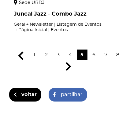
Sede URDJ
Juncal Jazz - Combo Jazz
Geral
Newsletter | Listagem de Eventos
Página Inicial | Eventos
1
2
3
4
5
6
7
8
voltar
partilhar