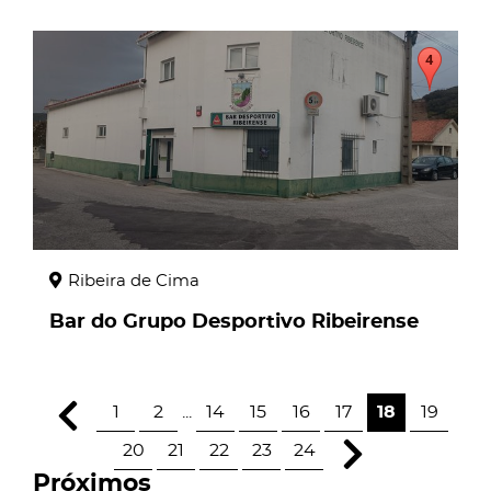
page
Ribeira de Cima
Bar do Grupo Desportivo Ribeirense
1
2
...
14
15
16
17
18
19
20
21
22
23
24
Próximos