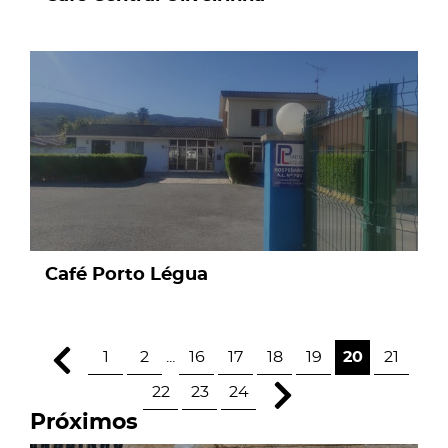
page
Café Porto Légua
1
2
...
16
17
18
19
20
21
22
23
24
Próximos