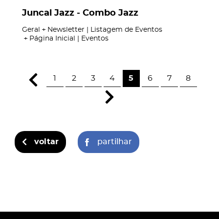
Juncal Jazz - Combo Jazz
Geral
Newsletter | Listagem de Eventos
Página Inicial | Eventos
1
2
3
4
5
6
7
8
voltar
partilhar