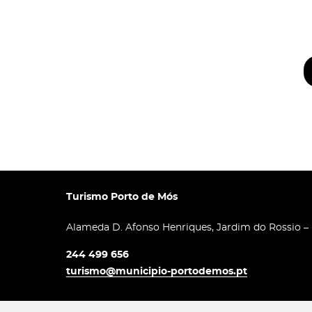
Turismo Porto de Mós
Alameda D. Afonso Henriques, Jardim do Rossio –
244 499 656
turismo@municipio-portodemos.pt