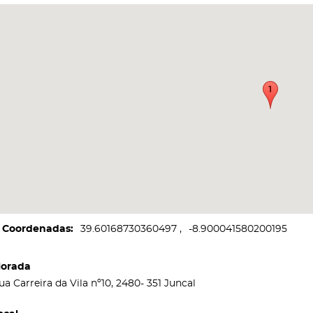
Coordenadas
39.60168730360497
-8.900041580200195
orada
ua Carreira da Vila nº10, 2480- 351 Juncal