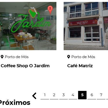
page
page
Porto de Mós
Porto de Mós
Coffee Shop O Jardim
Café Matriz
1
2
3
4
5
6
7
Próximos