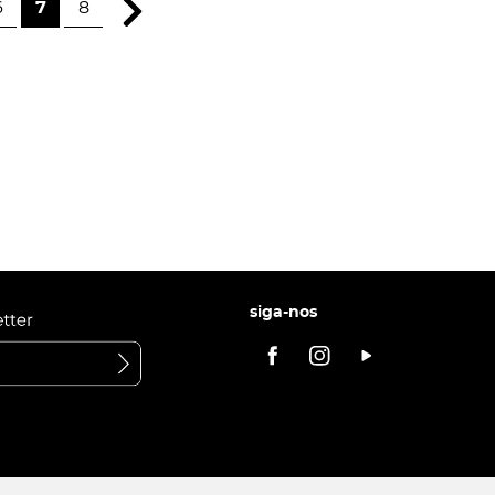
6
7
8
siga-nos