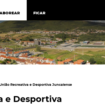
todos os cookies
Desativar cookies não essenciais
ER
SABOREAR
SABOREAR
FICAR
FICAR
União Recreativa e Desportiva Juncalense
a e Desportiva