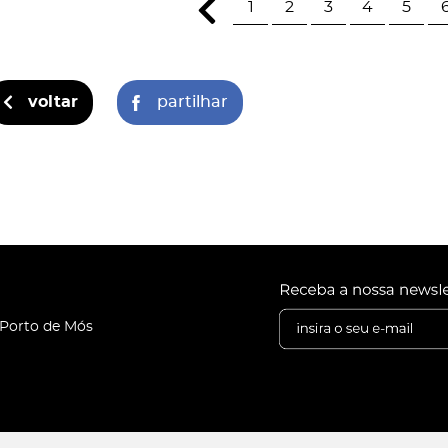
1
2
3
4
5
voltar
partilhar
 Porto de Mós