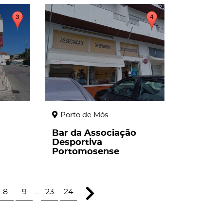
page
Porto de Mós
Bar da Associação
Desportiva
Portomosense
8
9
...
23
24