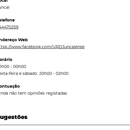
ocal
uncal
elefone
44470259
ndereço Web
ttps://www.facebook.com/URDJuncalense
orário
0h00 - 00h00
exta-feira e sábado: 20h00 - 02h00
ontuação
inda não tem opiniões registadas
ugestões