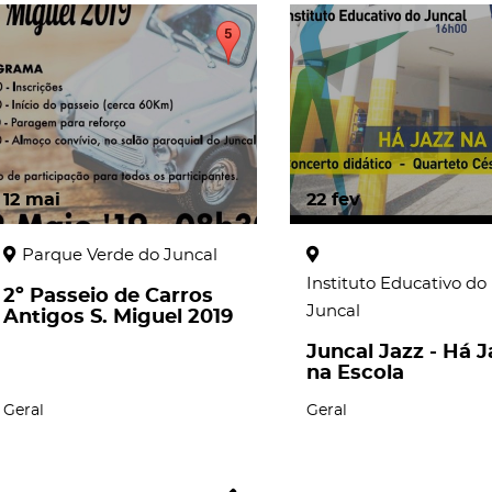
12
mai
22
fev
Parque Verde do Juncal
Instituto Educativo do
2º Passeio de Carros
Juncal
Antigos S. Miguel 2019
Juncal Jazz - Há J
na Escola
Geral
Geral