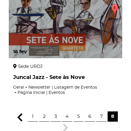
16
fev
Sede URDJ
Juncal Jazz - Sete às Nove
Geral
Newsletter | Listagem de Eventos
Página Inicial | Eventos
1
2
3
4
5
6
7
8