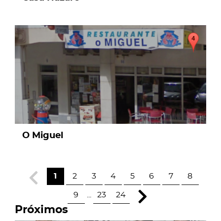
page
O Miguel
1
2
3
4
5
6
7
8
9
...
23
24
Próximos