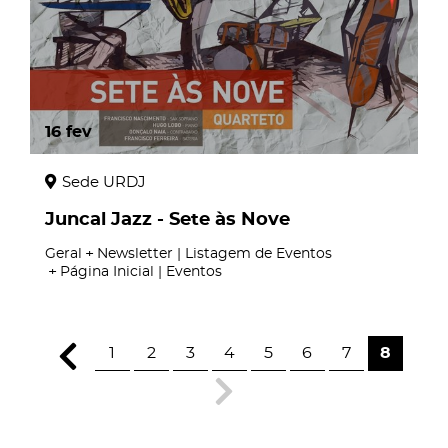
16
fev
Sede URDJ
Juncal Jazz - Sete às Nove
Geral
Newsletter | Listagem de Eventos
Página Inicial | Eventos
1
2
3
4
5
6
7
8