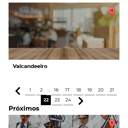
page
Valcandeeiro
1
2
...
16
17
18
19
20
21
22
23
24
Próximos