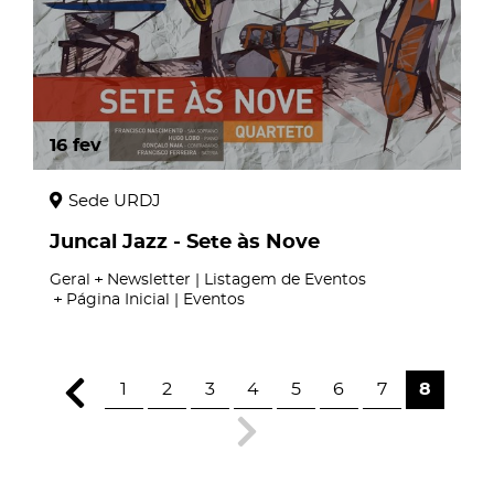
16
fev
Sede URDJ
Juncal Jazz - Sete às Nove
Geral
Newsletter | Listagem de Eventos
Página Inicial | Eventos
1
2
3
4
5
6
7
8