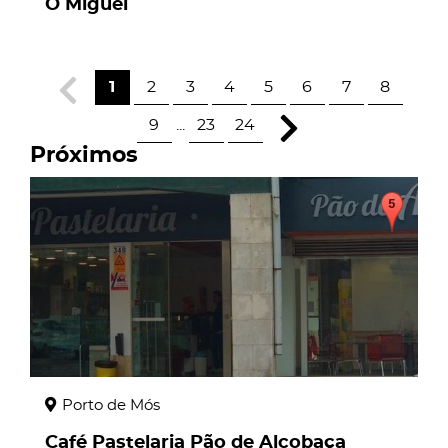
O Miguel
1
2
3
4
5
6
7
8
9
...
23
24
Próximos
page
Porto de Mós
Café Pastelaria Pão de Alcobaça