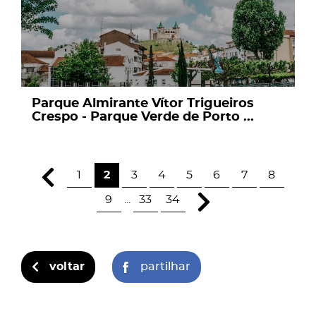
Parque Almirante Vítor Trigueiros
Crespo - Parque Verde de Porto ...
1
2
3
4
5
6
7
8
9
...
33
34
voltar
partilhar