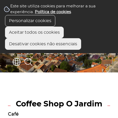
Este site utiliza cookies para melhorar a sua
experiência.
Política de cookies
.
Personalizar cookies
Aceitar todos os cookies
Desativar cookies não essenciais
Coffee Shop O Jardim
Café