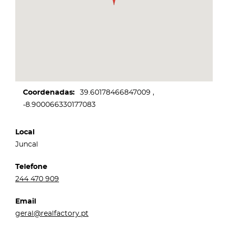
Coordenadas
39.60178466847009
-8.900066330177083
Local
Juncal
Telefone
244 470 909
Email
geral@realfactory.pt