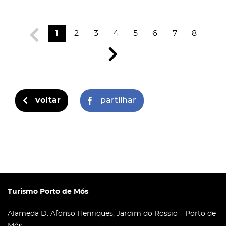
1
2
3
4
5
6
7
8
voltar
partilhar
Turismo Porto de Mós
Alameda D. Afonso Henriques, Jardim do Rossio – Porto de
Mós