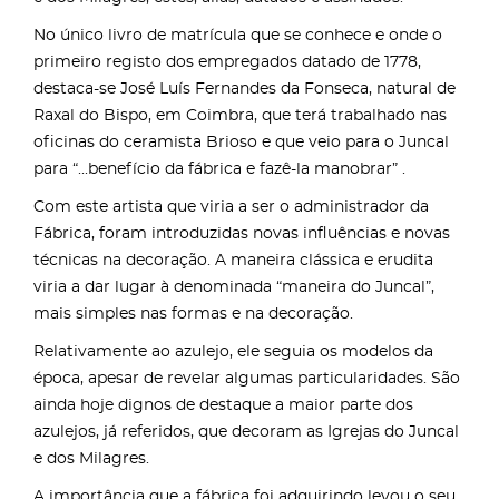
No único livro de matrícula que se conhece e onde o
primeiro registo dos empregados datado de 1778,
destaca-se José Luís Fernandes da Fonseca, natural de
Raxal do Bispo, em Coimbra, que terá trabalhado nas
oficinas do ceramista Brioso e que veio para o Juncal
para “...benefício da fábrica e fazê-la manobrar” .
Com este artista que viria a ser o administrador da
Fábrica, foram introduzidas novas influências e novas
técnicas na decoração. A maneira clássica e erudita
viria a dar lugar à denominada “maneira do Juncal”,
mais simples nas formas e na decoração.
Relativamente ao azulejo, ele seguia os modelos da
época, apesar de revelar algumas particularidades. São
ainda hoje dignos de destaque a maior parte dos
azulejos, já referidos, que decoram as Igrejas do Juncal
e dos Milagres.
A importância que a fábrica foi adquirindo levou o seu