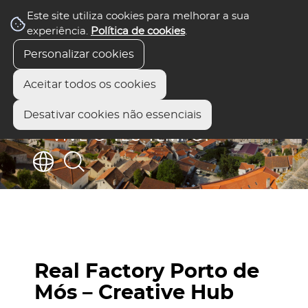
Este site utiliza cookies para melhorar a sua
experiência.
Política de cookies
.
Personalizar cookies
Aceitar todos os cookies
Desativar cookies não essenciais
Real Factory Porto de
Mós – Creative Hub