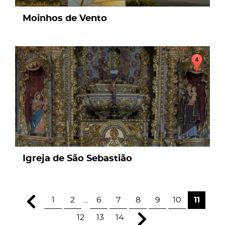
Moinhos de Vento
page
Igreja de São Sebastião
1
2
...
6
7
8
9
10
11
12
13
14