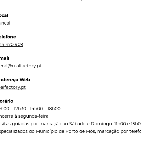
ocal
uncal
elefone
44 470 909
mail
eral@realfactory.pt
ndereço Web
ealfactory.pt
orário
0h00 – 12h30 | 14h00 – 18h00
ncerra à segunda-feira.
isitas guiadas por marcação ao Sábado e Domingo: 11h00 e 1
specializados do Município de Porto de Mós, marcação por telefo