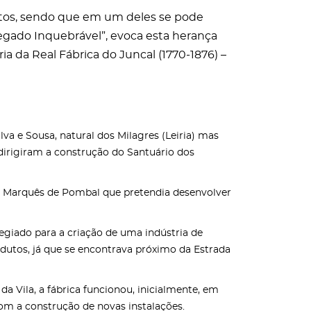
jetos, sendo que em um deles se pode
Legado Inquebrável”, evoca esta herança
ia da Real Fábrica do Juncal (1770-1876) –
lva e Sousa, natural dos Milagres (Leiria) mas
 dirigiram a construção do Santuário dos
a do Marquês de Pombal que pretendia desenvolver
ilegiado para a criação de uma indústria de
utos, já que se encontrava próximo da Estrada
a Vila, a fábrica funcionou, inicialmente, em
om a construção de novas instalações.