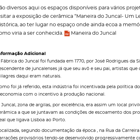
ão diversos aqui os espaços disponíveis para vários pro
isitar a exposição de cerâmica “Maneira do Juncal- Um 
istórica, ao ter lugar no espaço onde ainda ecoa a memór
omo viria a ser conhecida.
Maneira do Juncal
nformação Adicional
 Fábrica do Juncal foi fundada em 1770, por José Rodrigues da Si
escendente de juncalenses já que seu avô e seu pai, artistas que
ilagres daqui eram naturais.
omo foi já referido, esta indústria foi incentivada pela polític
 economia com o incentivo à produção nacional.
 Juncal, zona de argilas, por excelência, era assim um local priv
erâmica a que se juntavam as condições de escoamento dos prod
eal que ligava Lisboa ao Porto.
ocalizada, segundo documentação da época , na Rua da Carreira d
arracões provisórios tendo-se desenvolvido progressivamente c