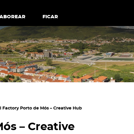
todos os cookies
Desativar cookies não essenciais
ER
SABOREAR
SABOREAR
FICAR
FICAR
l Factory Porto de Mós – Creative Hub
Mós – Creative