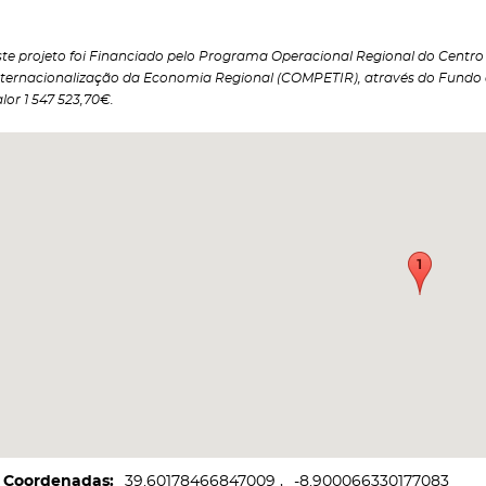
ste projeto foi Financiado pelo Programa Operacional Regional do Centro 2
nternacionalização da Economia Regional (COMPETIR), através do Fundo
lor 1 547 523,70€.
Coordenadas
39.60178466847009
-8.900066330177083