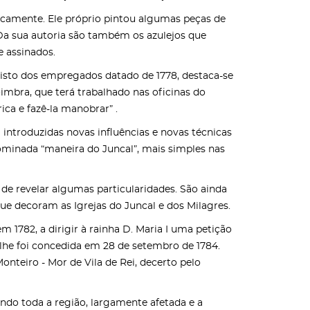
ticamente. Ele próprio pintou algumas peças de
 Da sua autoria são também os azulejos que
e assinados.
gisto dos empregados datado de 1778, destaca-se
imbra, que terá trabalhado nas oficinas do
rica e fazê-la manobrar” .
m introduzidas novas influências e novas técnicas
nominada “maneira do Juncal”, mais simples nas
 de revelar algumas particularidades. São ainda
que decoram as Igrejas do Juncal e dos Milagres.
m 1782, a dirigir à rainha D. Maria I uma petição
 lhe foi concedida em 28 de setembro de 1784.
onteiro - Mor de Vila de Rei, decerto pelo
ndo toda a região, largamente afetada e a