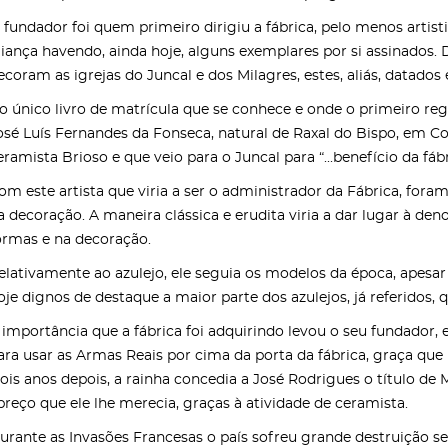
 fundador foi quem primeiro dirigiu a fábrica, pelo menos artis
aiança havendo, ainda hoje, alguns exemplares por si assinados.
ecoram as igrejas do Juncal e dos Milagres, estes, aliás, datados 
o único livro de matrícula que se conhece e onde o primeiro re
osé Luís Fernandes da Fonseca, natural de Raxal do Bispo, em Co
eramista Brioso e que veio para o Juncal para “...benefício da fáb
om este artista que viria a ser o administrador da Fábrica, fora
a decoração. A maneira clássica e erudita viria a dar lugar à de
ormas e na decoração.
elativamente ao azulejo, ele seguia os modelos da época, apesar
oje dignos de destaque a maior parte dos azulejos, já referidos, 
 importância que a fábrica foi adquirindo levou o seu fundador, e
ara usar as Armas Reais por cima da porta da fábrica, graça que
ois anos depois, a rainha concedia a José Rodrigues o título de M
preço que ele lhe merecia, graças à atividade de ceramista.
urante as Invasões Francesas o país sofreu grande destruição se