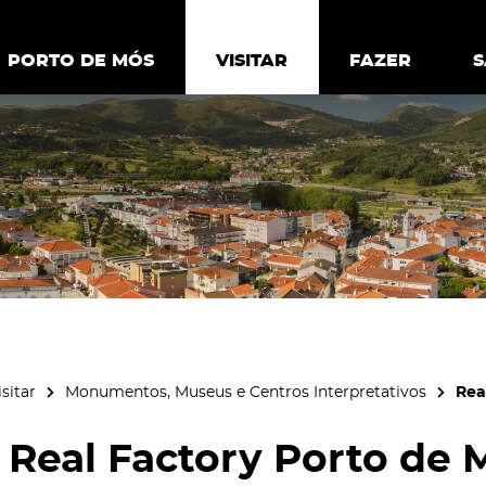
ia.
Política de
Personalizar cookies
Aceitar 
PORTO DE MÓS
PORTO DE MÓS
VISITAR
VISITAR
FAZER
FAZ
isitar
Monumentos, Museus e Centros Interpretativos
Rea
Real Factory Porto de 