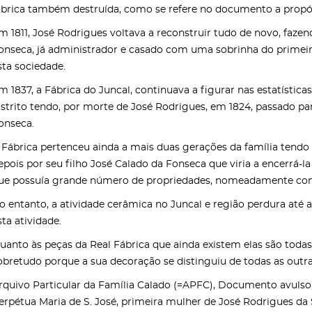
ábrica também destruída, como se refere no documento a propós
m 1811, José Rodrigues voltava a reconstruir tudo de novo, faz
onseca, já administrador e casado com uma sobrinha do primeiro 
sta sociedade.
m 1837, a Fábrica do Juncal, continuava a figurar nas estatístic
istrito tendo, por morte de José Rodrigues, em 1824, passado pa
onseca.
 Fábrica pertenceu ainda a mais duas gerações da família tendo
epois por seu filho José Calado da Fonseca que viria a encerrá-la
ue possuía grande número de propriedades, nomeadamente com cu
o entanto, a atividade cerâmica no Juncal e região perdura até 
sta atividade.
uanto às peças da Real Fábrica que ainda existem elas são toda
obretudo porque a sua decoração se distinguiu de todas as outr
rquivo Particular da Família Calado (=APFC), Documento avulso
erpétua Maria de S. José, primeira mulher de José Rodrigues da 