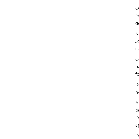
O
f
d
N
J
c
C
n
f
R
h
A
p
D
a
D