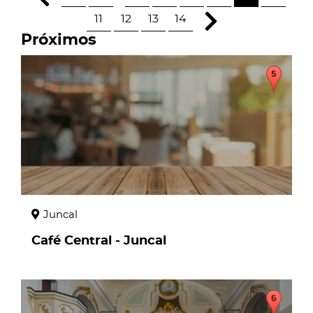
11
12
13
14
Próximos
page
Juncal
Café Central - Juncal
page