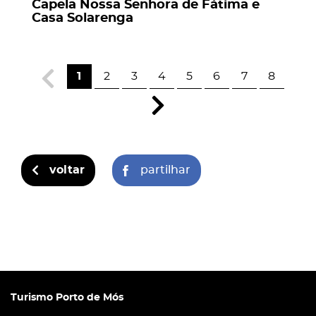
Capela Nossa Senhora de Fátima e
Casa Solarenga
1
2
3
4
5
6
7
8
voltar
partilhar
Turismo Porto de Mós