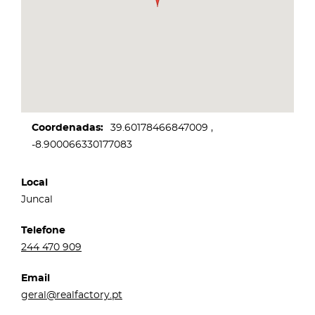
Coordenadas
39.60178466847009
-8.900066330177083
Local
Juncal
Telefone
244 470 909
Email
geral@realfactory.pt