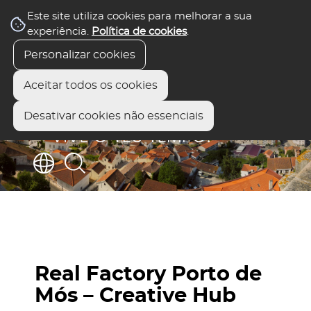
Este site utiliza cookies para melhorar a sua
experiência.
Política de cookies
.
Personalizar cookies
Aceitar todos os cookies
Desativar cookies não essenciais
Real Factory Porto de
Mós – Creative Hub