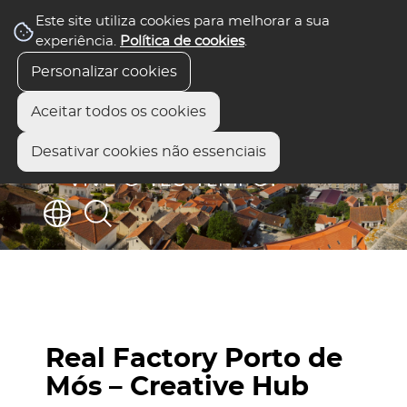
Este site utiliza cookies para melhorar a sua
experiência.
Política de cookies
.
Personalizar cookies
Aceitar todos os cookies
Desativar cookies não essenciais
Real Factory Porto de
Mós – Creative Hub