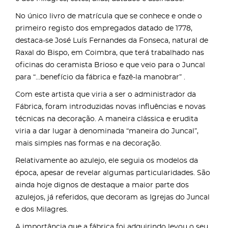
No único livro de matrícula que se conhece e onde o
primeiro registo dos empregados datado de 1778,
destaca-se José Luís Fernandes da Fonseca, natural de
Raxal do Bispo, em Coimbra, que terá trabalhado nas
oficinas do ceramista Brioso e que veio para o Juncal
para “...benefício da fábrica e fazê-la manobrar” .
Com este artista que viria a ser o administrador da
Fábrica, foram introduzidas novas influências e novas
técnicas na decoração. A maneira clássica e erudita
viria a dar lugar à denominada “maneira do Juncal”,
mais simples nas formas e na decoração.
Relativamente ao azulejo, ele seguia os modelos da
época, apesar de revelar algumas particularidades. São
ainda hoje dignos de destaque a maior parte dos
azulejos, já referidos, que decoram as Igrejas do Juncal
e dos Milagres.
A importância que a fábrica foi adquirindo levou o seu