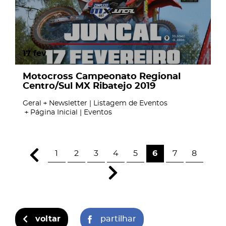
17
fev
Motocross Campeonato Regional
Centro/Sul MX Ribatejo 2019
Geral
Newsletter | Listagem de Eventos
Página Inicial | Eventos
1
2
3
4
5
6
7
8
voltar
partilhar