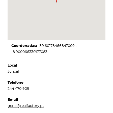
Coordenadas
39.60178466847009
-8.900066330177083
Local
Juncal
Telefone
244 470 909
Email
geral@realfactory.pt