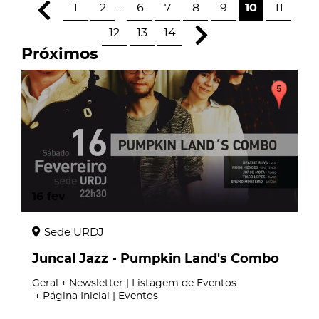
1
2
...
6
7
8
9
10
11
12
13
14
Próximos
16
fev
Sede URDJ
Juncal Jazz - Pumpkin Land's Combo
Geral
Newsletter | Listagem de Eventos
Página Inicial | Eventos