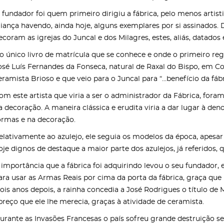
 fundador foi quem primeiro dirigiu a fábrica, pelo menos artis
aiança havendo, ainda hoje, alguns exemplares por si assinados.
ecoram as igrejas do Juncal e dos Milagres, estes, aliás, datados 
o único livro de matrícula que se conhece e onde o primeiro re
osé Luís Fernandes da Fonseca, natural de Raxal do Bispo, em Co
eramista Brioso e que veio para o Juncal para “...benefício da fáb
om este artista que viria a ser o administrador da Fábrica, fora
a decoração. A maneira clássica e erudita viria a dar lugar à de
ormas e na decoração.
elativamente ao azulejo, ele seguia os modelos da época, apesar
oje dignos de destaque a maior parte dos azulejos, já referidos, 
 importância que a fábrica foi adquirindo levou o seu fundador, e
ara usar as Armas Reais por cima da porta da fábrica, graça que
ois anos depois, a rainha concedia a José Rodrigues o título de M
preço que ele lhe merecia, graças à atividade de ceramista.
urante as Invasões Francesas o país sofreu grande destruição se