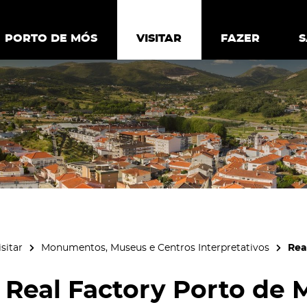
ia.
Política de
Personalizar cookies
Aceitar 
PORTO DE MÓS
PORTO DE MÓS
VISITAR
VISITAR
FAZER
FAZ
isitar
Monumentos, Museus e Centros Interpretativos
Rea
Real Factory Porto de 