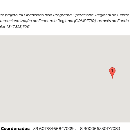
ste projeto foi Financiado pelo Programa Operacional Regional do Centro 2
nternacionalização da Economia Regional (COMPETIR), através do Fundo
lor 1 547 523,70€.
Coordenadas
39.60178466847009
-8.900066330177083