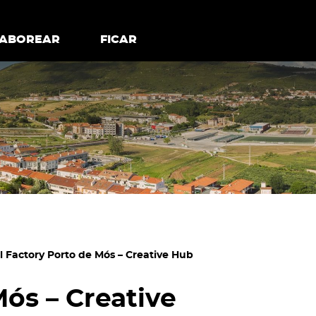
todos os cookies
Desativar cookies não essenciais
ER
SABOREAR
SABOREAR
FICAR
FICAR
l Factory Porto de Mós – Creative Hub
Mós – Creative