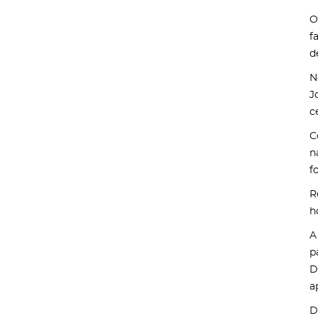
O
f
d
N
J
c
C
n
f
R
h
A
p
D
a
D