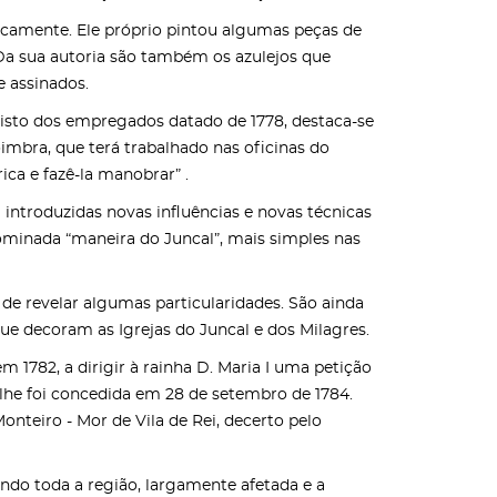
ticamente. Ele próprio pintou algumas peças de
 Da sua autoria são também os azulejos que
e assinados.
gisto dos empregados datado de 1778, destaca-se
imbra, que terá trabalhado nas oficinas do
rica e fazê-la manobrar” .
m introduzidas novas influências e novas técnicas
nominada “maneira do Juncal”, mais simples nas
 de revelar algumas particularidades. São ainda
que decoram as Igrejas do Juncal e dos Milagres.
m 1782, a dirigir à rainha D. Maria I uma petição
 lhe foi concedida em 28 de setembro de 1784.
onteiro - Mor de Vila de Rei, decerto pelo
ndo toda a região, largamente afetada e a