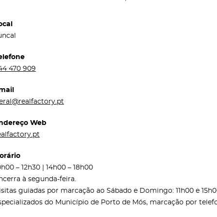
ocal
uncal
elefone
44 470 909
mail
eral@realfactory.pt
ndereço Web
ealfactory.pt
orário
0h00 – 12h30 | 14h00 – 18h00
ncerra à segunda-feira.
isitas guiadas por marcação ao Sábado e Domingo: 11h00 e 1
specializados do Município de Porto de Mós, marcação por telefo