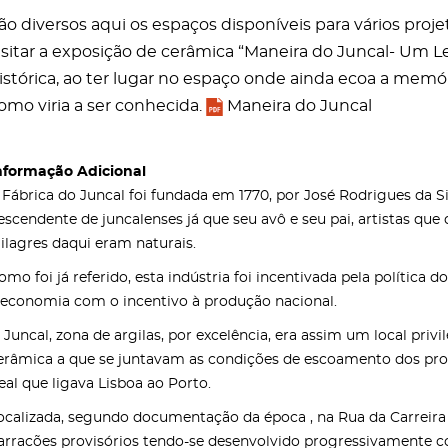
ão diversos aqui os espaços disponíveis para vários pro
isitar a exposição de cerâmica “Maneira do Juncal- Um 
istórica, ao ter lugar no espaço onde ainda ecoa a memór
omo viria a ser conhecida.
Maneira do Juncal
nformação Adicional
 Fábrica do Juncal foi fundada em 1770, por José Rodrigues da Si
escendente de juncalenses já que seu avô e seu pai, artistas que
ilagres daqui eram naturais.
omo foi já referido, esta indústria foi incentivada pela polític
 economia com o incentivo à produção nacional.
 Juncal, zona de argilas, por excelência, era assim um local priv
erâmica a que se juntavam as condições de escoamento dos prod
eal que ligava Lisboa ao Porto.
ocalizada, segundo documentação da época , na Rua da Carreira d
arracões provisórios tendo-se desenvolvido progressivamente c