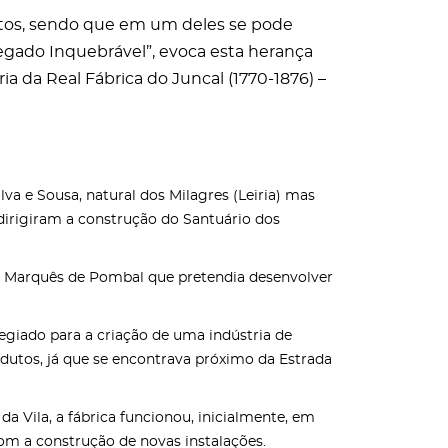
jetos, sendo que em um deles se pode
Legado Inquebrável”, evoca esta herança
ia da Real Fábrica do Juncal (1770-1876) –
lva e Sousa, natural dos Milagres (Leiria) mas
 dirigiram a construção do Santuário dos
a do Marquês de Pombal que pretendia desenvolver
ilegiado para a criação de uma indústria de
utos, já que se encontrava próximo da Estrada
a Vila, a fábrica funcionou, inicialmente, em
om a construção de novas instalações.