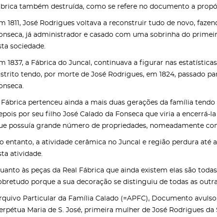
ábrica também destruída, como se refere no documento a propós
m 1811, José Rodrigues voltava a reconstruir tudo de novo, faz
onseca, já administrador e casado com uma sobrinha do primeiro 
sta sociedade.
m 1837, a Fábrica do Juncal, continuava a figurar nas estatístic
istrito tendo, por morte de José Rodrigues, em 1824, passado pa
onseca.
 Fábrica pertenceu ainda a mais duas gerações da família tendo
epois por seu filho José Calado da Fonseca que viria a encerrá-la
ue possuía grande número de propriedades, nomeadamente com cu
o entanto, a atividade cerâmica no Juncal e região perdura até 
sta atividade.
uanto às peças da Real Fábrica que ainda existem elas são toda
obretudo porque a sua decoração se distinguiu de todas as outr
rquivo Particular da Família Calado (=APFC), Documento avulso
erpétua Maria de S. José, primeira mulher de José Rodrigues da 