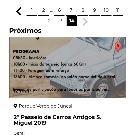
1
2
...
6
7
8
9
10
11
12
13
14
Próximos
12
mai
Parque Verde do Juncal
2º Passeio de Carros Antigos S.
Miguel 2019
Geral