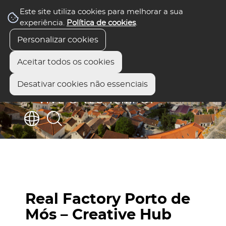
Este site utiliza cookies para melhorar a sua
experiência.
Política de cookies
.
Personalizar cookies
Aceitar todos os cookies
Desativar cookies não essenciais
Real Factory Porto de
Mós – Creative Hub