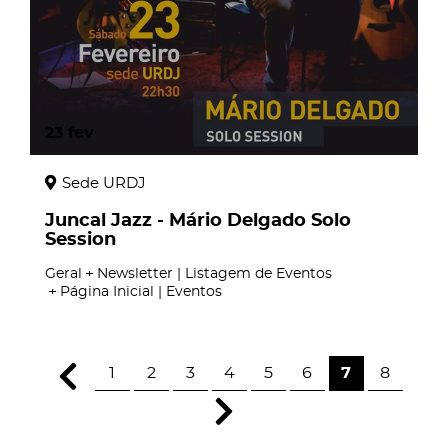
23
fev
Sede URDJ
Juncal Jazz - Mário Delgado Solo
Session
Geral
Newsletter | Listagem de Eventos
Página Inicial | Eventos
1
2
3
4
5
6
7
8