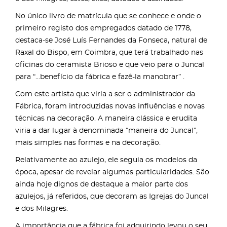
No único livro de matrícula que se conhece e onde o
primeiro registo dos empregados datado de 1778,
destaca-se José Luís Fernandes da Fonseca, natural de
Raxal do Bispo, em Coimbra, que terá trabalhado nas
oficinas do ceramista Brioso e que veio para o Juncal
para “...benefício da fábrica e fazê-la manobrar” .
Com este artista que viria a ser o administrador da
Fábrica, foram introduzidas novas influências e novas
técnicas na decoração. A maneira clássica e erudita
viria a dar lugar à denominada “maneira do Juncal”,
mais simples nas formas e na decoração.
Relativamente ao azulejo, ele seguia os modelos da
época, apesar de revelar algumas particularidades. São
ainda hoje dignos de destaque a maior parte dos
azulejos, já referidos, que decoram as Igrejas do Juncal
e dos Milagres.
A importância que a fábrica foi adquirindo levou o seu