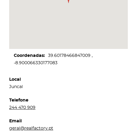
Coordenadas
39.60178466847009
-8.900066330177083
Local
Juncal
Telefone
244 470 909
Email
geral@realfactory.pt